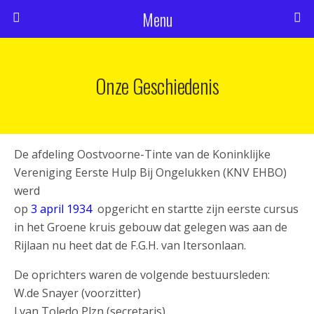
Menu
Onze Geschiedenis
De afdeling Oostvoorne-Tinte van de Koninklijke
Vereniging Eerste Hulp Bij Ongelukken (KNV EHBO)
werd
op
3 april 1934
opgericht en startte zijn eerste cursus
in het Groene kruis gebouw dat gelegen was aan de
Rijlaan nu heet dat de F.G.H. van Itersonlaan.
De oprichters waren de volgende bestuursleden:
W.de Snayer (voorzitter)
J.van Toledo Plzn (secretaris)